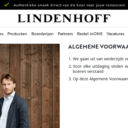
Authentieke smaak direct van de boer naar jouw restaurant.
ws
Producten
Boerderijen
Partners
Bestel inONE
Vacatures
ALGEMENE VOORWAA
We gaan uit van wederzijds 
Voor elke uitdaging vinden 
boeren verstand
Op deze Algemene Voorwaarde