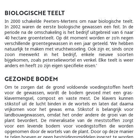
BIOLOGISCHE TEELT
In 2000 schakelde Peeters-Mertens om naar biologische teelt.
In 2002 waren de eerste biologische gewassen een feit. In de
periode na de omschakeling is het bedrijf uitgebreid van 6 naar
40 hectare groenteteelt. Op dit moment worden er zo’n negen
verschillende groentegewassen in een jaar geteeld. ‘We hebben
natuurlijk te maken met vruchtwisseling. Ook zijn er, sinds onze
zoon meewerkt in het bedrijf, enkele nieuwe soorten
bijgekomen, zoals peterseliewortel en venkel. Elke teelt is weer
anders en heeft zo zijn eigen specifieke eisen.’
GEZONDE BODEM
Om te zorgen dat de grond voldoende voedingstoffen heeft
voor de gewassen, wordt de bodem gevoed met een gras-
klavermengsel, compost en vaste mest. De klavers kunnen
stikstof uit de lucht binden in de wortels en laten dat daarna
vrijkomen voor het gewas erna. Stikstof is belangrijk voor
landbouwgewassen, omdat het onder andere de groei van de
plant bevordert. De mineralisatie van de meststoffen zorgt
voor een levende bodem voor voedingstoffen die worden
opgenomen door de wortels van de plant. Door op deze manier
te telen hoeven er geen bestrijdingsmiddelen ingezet te worden