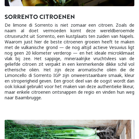
SORRENTO CITROENEN
De limone di Sorrento is niet zomaar een citroen. Zoals de
naam al doet vermoeden komt deze wereldberoemde
citrusvrucht uit Sorrento, een kustplaats ten zuiden van Napels.
Waarom juist hier de beste citroenen groeien heeft te maken
met de vulkanische grond — de nog altijd actieve Vesuvius ligt
nog geen 20 kilometer verderop — en het ideale microklimaat
vlak bij zee. Het sappige, mineraalrijke vruchtvlees van de
geliefde citroen zit verpakt in een kenmerkende dikke schil vol
etherische oliën. Het zijn deze aromatische oliën die de
Limoncello di Sorrento IGP zijn onweerstaanbare smaak, kleur
en stroperigheid geven. Een groot deel van de oogst wordt dan
ook lokaal gebruikt voor het maken van deze authentieke likeur,
maar enkele citroenen ontsnappen de regio en vinden hun weg
naar Baambrugge.