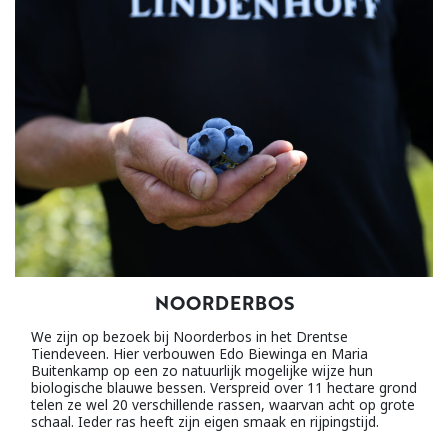
NOORDERBOS
We zijn op bezoek bij Noorderbos in het Drentse
Tiendeveen. Hier verbouwen Edo Biewinga en Maria
Buitenkamp op een zo natuurlijk mogelijke wijze hun
biologische blauwe bessen. Verspreid over 11 hectare grond
telen ze wel 20 verschillende rassen, waarvan acht op grote
schaal. Ieder ras heeft zijn eigen smaak en rijpingstijd.